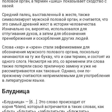
половой орган, а термин «шиш» показывает сходство с
хвоей.
Средний палец, выставленный в жесте, также
символизирует мужской половой орган, и считается, что
это самый древний жест в истории человечества.
Изначально он, вероятно, использовался для
отпугивания духов, а затем для обозначения
пренебрежения и оскорбления других людей.
Слова «хер» и «хрен» стали эвфемизмами для
обозначения мужского полового органа, поскольку
начинаются на ту же букву, что и сам термин, и состоят из
одного слога. Несмотря на это, со временем эти слова
также потеряли свою приличную замену и уже не
рассматриваются как таковые. Однако, они по-
прежнему считаются неприемлемыми для употребления
в литературном языке.
Блудница
«Блудница» — [б….]. Это слово происходит от
корня *blend, который встречается в таких словах, как
«блуд», «блудить», «заблудиться», «блуждать»,