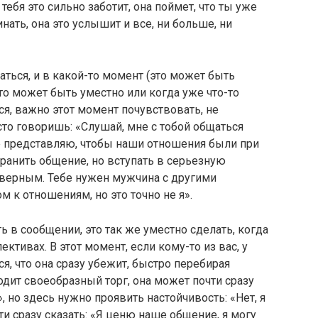
 тебя это сильно заботит, она поймет, что ты уже
ать, она это услышит и все, ни больше, ни
ться, и в какой-то момент (это может быть
то может быть уместно или когда уже что-то
тся, важно этот момент почувствовать, не
то говоришь: «Слушай, мне с тобой общаться
 не представляю, чтобы наши отношения были при
ранить общение, но вступать в серьезную
верным. Тебе нужен мужчина с другими
м к отношениям, но это точно не я».
ь в сообщении, это так же уместно сделать, когда
ктивах. В этот момент, если кому-то из вас, у
я, что она сразу убежит, быстро перебирая
одит своеобразный торг, она может почти сразу
 но здесь нужно проявить настойчивость: «Нет, я
ти сразу сказать: «Я ценю наше общение, я могу