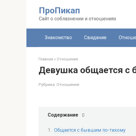
Перейти
ПроПикап
к
контенту
Сайт о соблазнении и отношениях
Знакомство
Свидание
Отноше
Главная
»
Отношения
Девушка общается с
Рубрика:
Отношения
Содержание
Общается с бывшим по-тихому